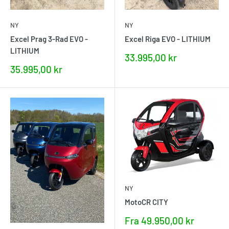
NY
NY
Excel Prag 3-Rad EVO -
Excel Riga EVO - LITHIUM
LITHIUM
Nupris
33.995,00 kr
Nupris
35.995,00 kr
NY
MotoCR CITY
Nupris
Fra 49.950,00 kr