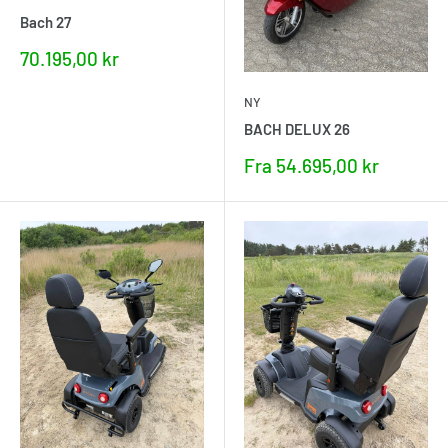
Bach 27
Nupris
70.195,00 kr
NY
BACH DELUX 26
Nupris
Fra 54.695,00 kr