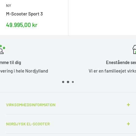
NY
M-Scooter Sport 3
Nupris
49.995,00 kr
Enestående service siden 2010
Vi er en familieejet virksomhed, grundlagt i 2010.
VIRKSOMHEDSINFORMATION
Nordjysk-Elscooter.dk
NORDJYSK EL-SCOOTER
CVR: 32886140
Nordjysk El-scooter er et familieejet firma i Pandrup,