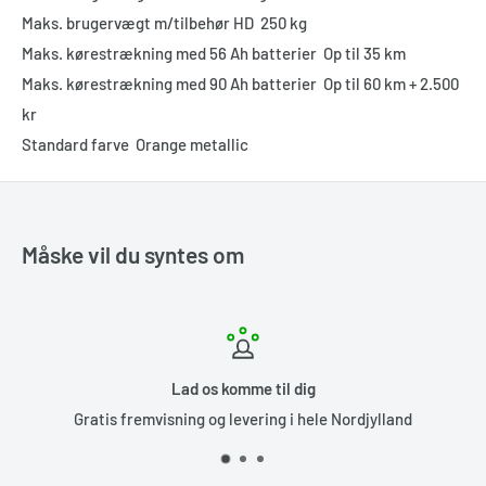
Maks. brugervægt m/tilbehør HD
250 kg
Maks. kørestrækning med 56 Ah batterier
Op til 35 km
Maks. kørestrækning med 90 Ah batterier
Op til 60 km + 2.500
kr
Standard farve
Orange metallic
Måske vil du syntes om
mme til dig
Enestående ser
vering i hele Nordjylland
Vi er en familieejet vir