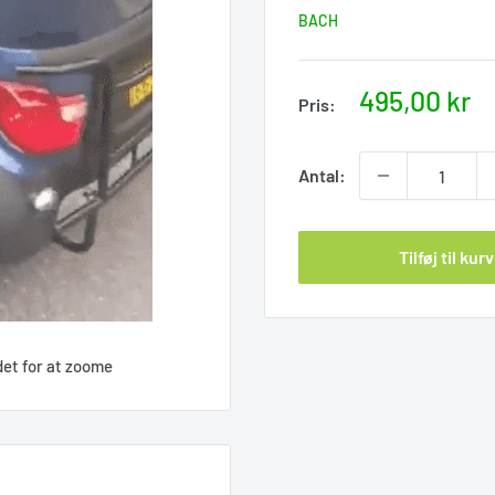
BACH
Nupris
495,00 kr
Pris:
Antal:
Tilføj til kurv
det for at zoome