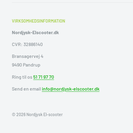
VIRKSOMHEDSINFORMATION
Nordjysk-Elscooter.dk
CVR: 32886140
Bransagervej 4
9490 Pandrup
Ring til os
51 71 97 70
Send en email
info@nordjysk-elscooter.dk
© 2026 Nordjysk El-scooter