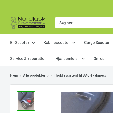
Skip
to
content
Nordjysk
El-
scooter
El-Scooter
Kabinescooter
Cargo Scooter
Service & reperation
Hjælpemidler
Om os
Hjem
Alle produkter
Hill hold assistent til BACH kabinesc...