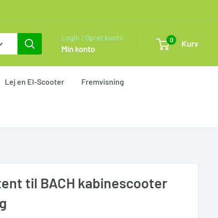
Login / Opret konto
0
Kurv
Min konto
Lej en El-Scooter
Fremvisning
stent til BACH kabinescooter
ng